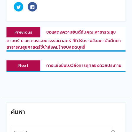
Click
Click
to
to
share
share
on
on
Twitter
Facebook
(Opens
(Opens
แนะแนว
in
in
Previous
new
new
Previous
ขอแสดงความยินดีกับคณะสาธารณสุข
window)
window)
เรื่อง
post:
ศาสตร์ ม.นเรศวรและม.ธรรมศาสตร์ ที่ได้รับรางวัลสถาบันศึกษา
สาธารณสุขศาสตร์ชี้นำสังคมไทยปลอดบุหรี่
Next
Next
การแข่งขันโบว์ลิ่งการกุศลชิงถ้วยประทาน
post:
ค้นหา
Search