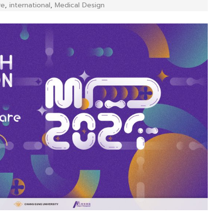
re
,
international
,
Medical Design