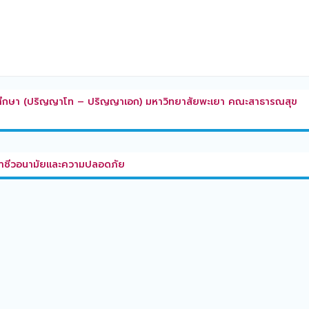
ฑิตศึกษา (ปริญญาโท – ปริญญาเอก) มหาวิทยาสัยพะเยา คณะสาธารณสุข
อาชีวอนามัยและความปลอดภัย