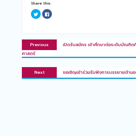
Share this:
Click
Click
to
to
share
share
on
on
Twitter
Facebook
(Opens
(Opens
in
in
แนะแนว
new
new
Previous
window)
window)
Previous
เปิดรับสมัคร เข้าศึกษาต่อระดับบัณ
เรื่อง
post:
ศาสตร์
Next
Next
ขอเชิญเข้าร่วมรับฟังการบรรยายด้าน
post: