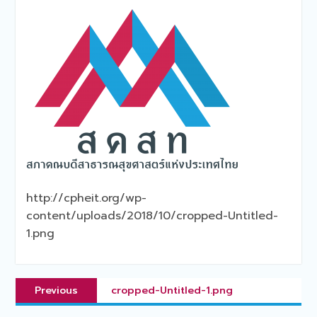
http://cpheit.org/wp-
content/uploads/2018/10/cropped-Untitled-
1.png
แนะแนว
Previous
Previous
cropped-Untitled-1.png
เรื่อง
post: