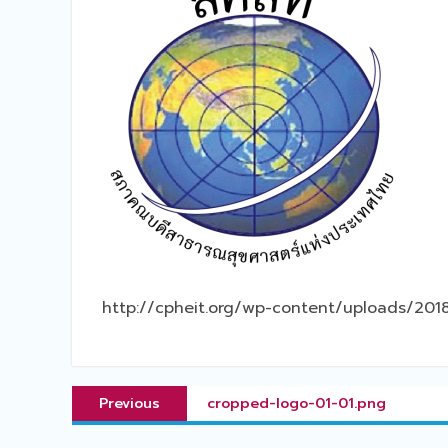
http://cpheit.org/wp-content/uploads/201
แนะแนว
Previous
Previous
cropped-logo-01-01.png
เรื่อง
post: