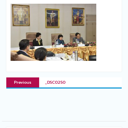
แนะแนว
Previous
Previous
_DSC0250
เรื่อง
post: