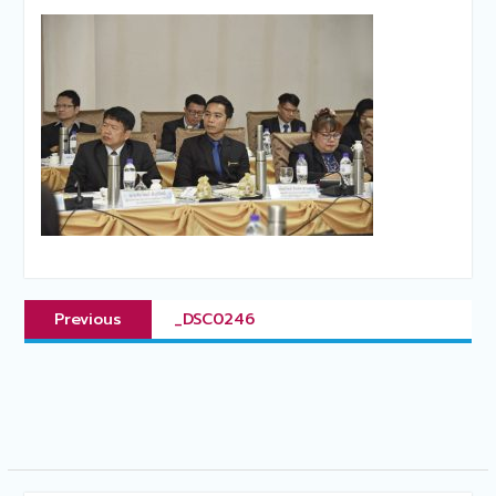
แนะแนว
Previous
Previous
_DSC0246
เรื่อง
post: