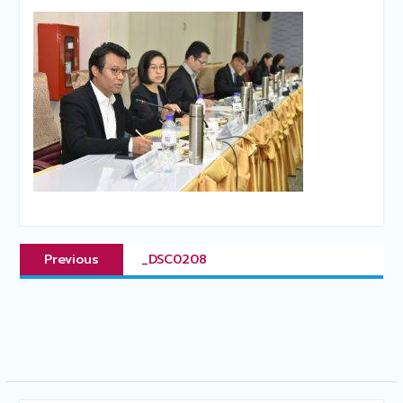
แนะแนว
Previous
Previous
_DSC0208
เรื่อง
post: