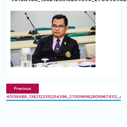
แนะแนว
Previous
Previous
เรื่อง
post:
40138488_1382123315254396_2700969628099674112_o