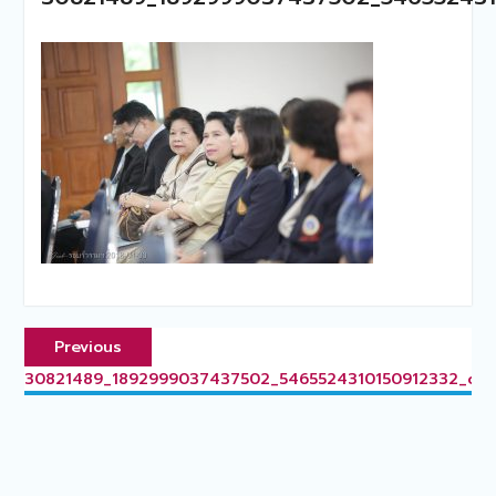
แนะแนว
Previous
Previous
เรื่อง
post:
30821489_1892999037437502_5465524310150912332_o