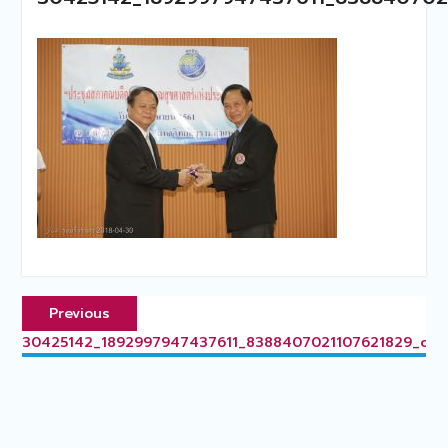
แนะแนว
Previous
Previous
เรื่อง
post:
30425142_1892997947437611_8388407021107621829_o