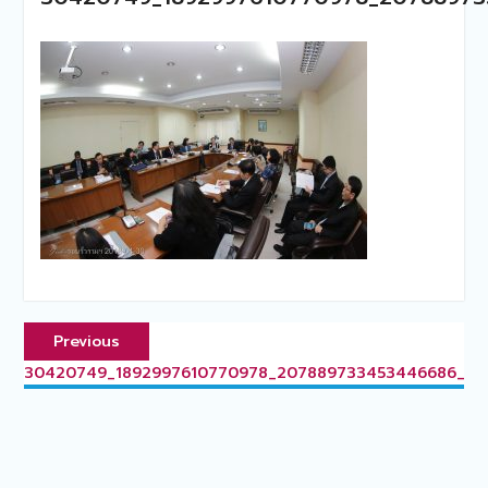
แนะแนว
Previous
Previous
เรื่อง
post:
30420749_1892997610770978_207889733453446686_o