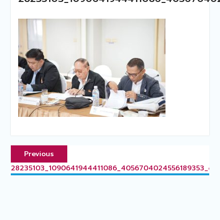
แนะแนว
Previous
Previous
เรื่อง
post:
28235103_1090641944411086_4056704024556189353_o