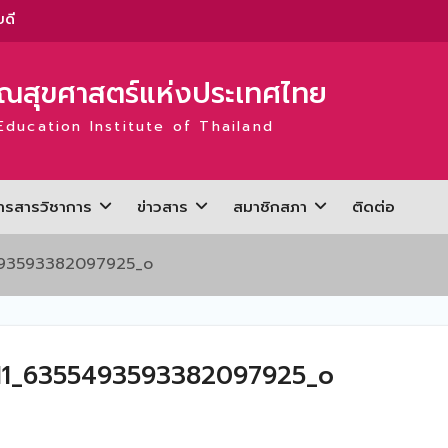
ดี
สุขศาสตร์แห่งประเทศไทย
ะ
่
Education Institute of Thailand
ารสารวิชาการ
ข่าวสาร
สมาชิกสภา
ติดต่อ
ะ
่
93593382097925_o
่
11_6355493593382097925_o