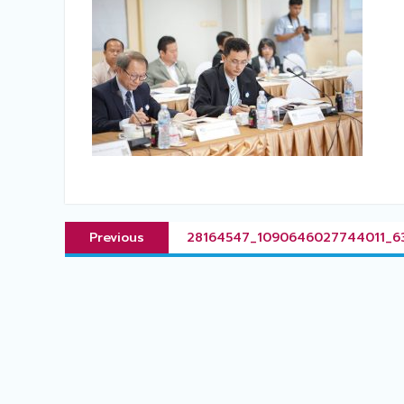
แนะแนว
Previous
Previous
28164547_1090646027744011_6
เรื่อง
post: