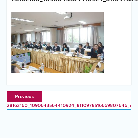
แนะแนว
Previous
Previous
เรื่อง
post:
28162160_1090643564410924_8110978516669807646_o