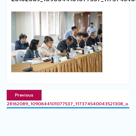
แนะแนว
Previous
Previous
เรื่อง
post:
28162089_1090644101077537_117374540043521308_o