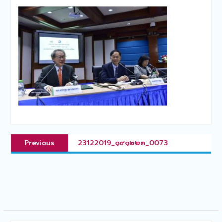
แนะแนว
Previous
Previous
23122019_๑๙๑๒๒๓_0073
เรื่อง
post: